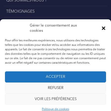
QUI SOMMES-NOUS ?
TÉMOIGNAGES
DEVENIR UN EXPERT
Gérer le consentement aux
cookies
DEVENIR SALARIÉ
Pour offrir les meilleures expériences, nous utilisons des technologies
ACTUALITÉS
telles que les cookies pour stocker et/ou accéder aux informations des
appareils. Le fait de consentir à ces technologies nous permettra de traiter
des données telles que le comportement de navigation ou les ID uniques
POLITIQUE DE COOKIES (UE)
sur ce site. Le fait de ne pas consentir ou de retirer son consentement peut
avoir un effet négatif sur certaines caractéristiques et fonctions.
ACCEPTER
TROUVER VOTRE CABINET
REFUSER
VOIR LES PRÉFÉRENCES
Politique de cookies