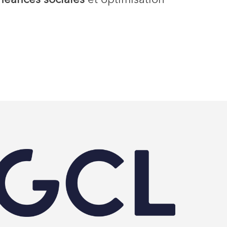
héances sociales
et optimisation