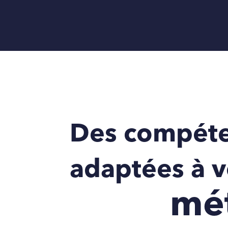
Des compét
adaptées à v
mét