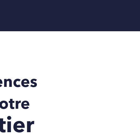
ences
otre
ier