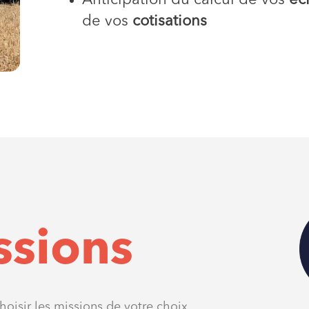
Anticipation du calcul de vos
éc
de vos
cotisations
ssions
hoisir les missions de votre choix