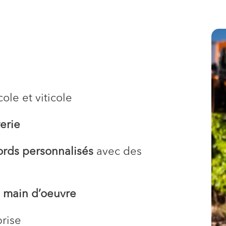
ole et viticole
rerie
ords personnalisés
avec des
a
main d’oeuvre
rise