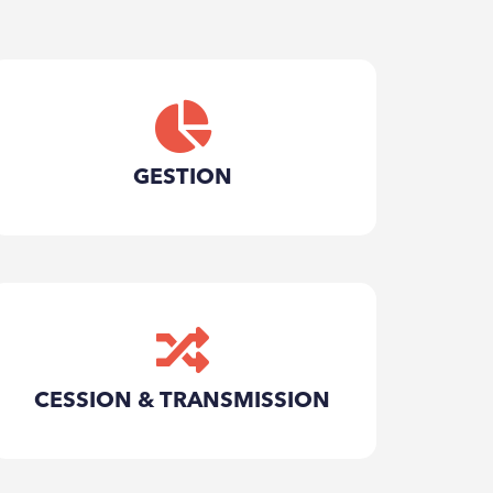
GESTION
Mise en place d’objectifs et de
plan d’action
Analyse de la rentabilité de
l’entreprise
CESSION & TRANSMISSION
Suivi de la trésorerie
Suivi des objectifs
Accompagnement de