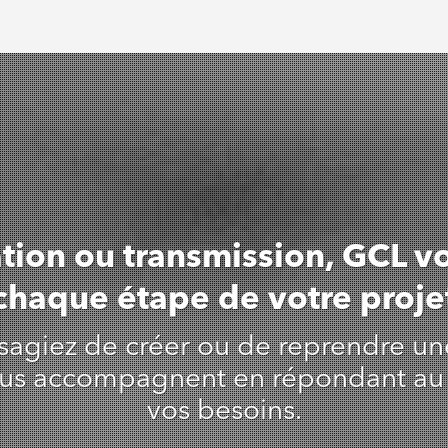
Établissement des comptes
Juridique annuel des sociétés
annuels
Actes ponctuels
Gestion formalités légales
Rédaction de contrats divers
ation ou transmission, GCL
chaque étape de votre proje
sagiez de créer ou de reprendre un
vous accompagnent en répondant au pl
vos besoins.