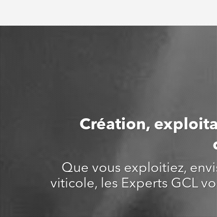
Expertise en Gestion sociale
Audit social
Assistance lors des contrôles
sociaux
Elaboration des paies,
déclarations et contrats
Création, exploit
Que vous exploitiez, envi
viticole, les Experts GCL 