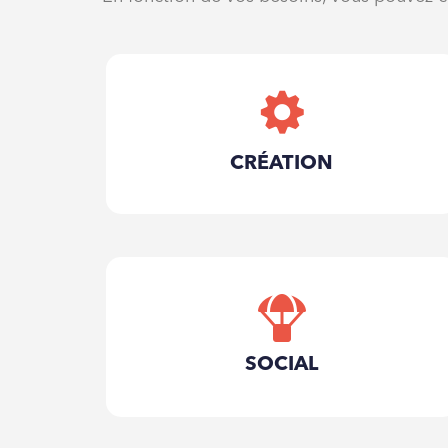
CRÉATION
Recherche de financement
Etude d’acquisition
Réalisation du prévisionnel
Accompagnement à la
SOCIAL
création d’entreprise (statuts,
enregistrements, etc.)