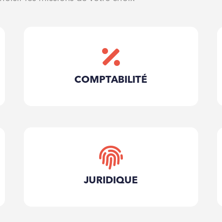
COMPTABILITÉ
Utilisation de l’espace
collaboratif : i-GCL
Mise à disposition d’outils
administratifs et comptables
JURIDIQUE
Tenue comptable courante
Déclarations fiscales, TVA,
impôts..