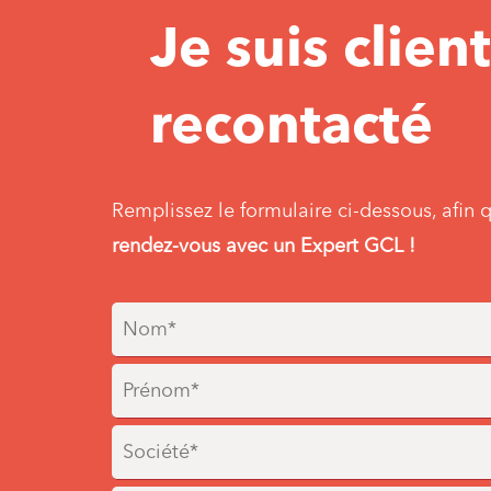
Je suis clien
recontacté
Remplissez le formulaire ci-dessous, afin
rendez-vous avec un Expert GCL !