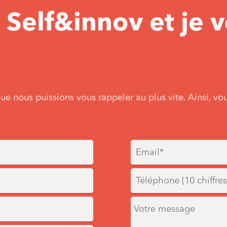
t Self&innov et je 
 que nous puissions vous rappeler au plus vite. Ainsi