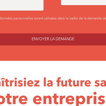
données personnelles soient utilisées dans le cadre de la demande de
îtrisiez la future s
otre entrepris