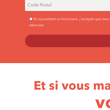
En soumettant ce formulaire, j'accepte que mes 
découler.
Et si vous ma
v