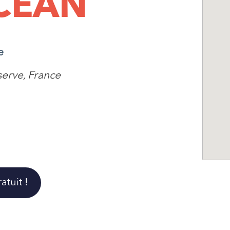
CEAN
e
serve, France
tuit !