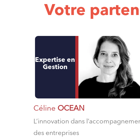
Votre parten
Expertise en
Gestion
Céline
OCEAN
L’innovation dans l’accompagneme
des entreprises