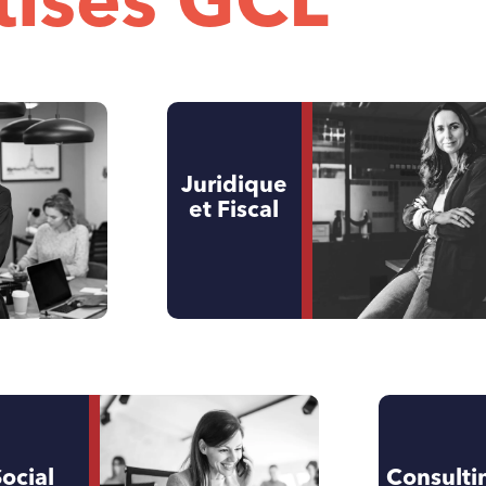
tises GCL
Juridique
et Fiscal
Social
Consulti