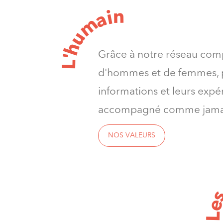
n
i
a
m
u
h
Grâce à notre réseau com
'
L
d'hommes et de femmes, p
informations et leurs expé
accompagné comme jama
NOS VALEURS