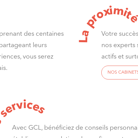
m
i
x
i
o
t
r
p
a
prenant des centaines
Votre succès
L
artageant leurs
nos experts s
riences, vous serez
actifs et sur
is.
NOS CABINET
v
i
c
e
r
e
s
s
s
e
Avec GCL, bénéficiez de conseils personnal
L