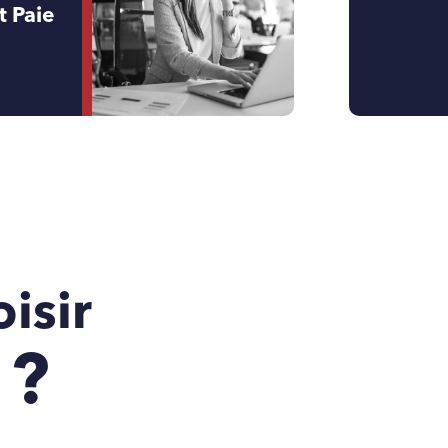
t Paie
isir
 ?