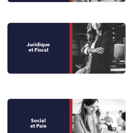
Juridique
et Fiscal
Social
et Paie