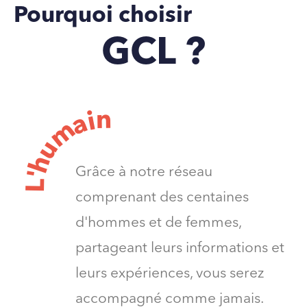
Pourquoi choisir
GCL ?
n
i
a
m
u
h
Grâce à notre réseau
'
L
comprenant des centaines
d'hommes et de femmes,
partageant leurs informations et
leurs expériences, vous serez
accompagné comme jamais.