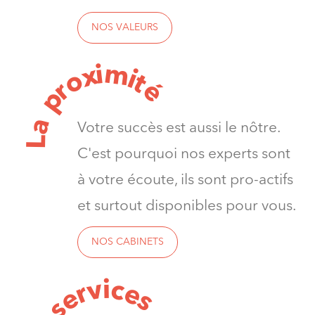
NOS VALEURS
m
i
x
i
o
t
é
r
p
a
Votre succès est aussi le nôtre.
L
C'est pourquoi nos experts sont
à votre écoute, ils sont pro-actifs
et surtout disponibles pour vous.
NOS CABINETS
v
i
c
e
r
e
s
s