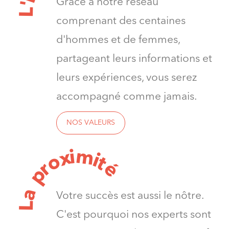
Grâce à notre réseau
'
L
comprenant des centaines
d'hommes et de femmes,
partageant leurs informations et
leurs expériences, vous serez
accompagné comme jamais.
NOS VALEURS
m
i
x
i
o
t
é
r
p
a
Votre succès est aussi le nôtre.
L
C'est pourquoi nos experts sont