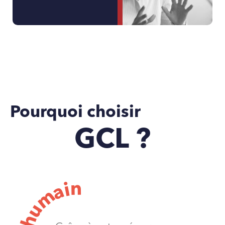
Pourquoi choisir
GCL ?
n
i
a
m
u
h