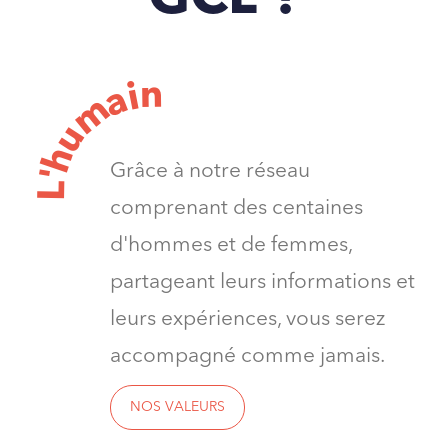
n
i
a
m
u
h
Grâce à notre réseau
'
L
comprenant des centaines
d'hommes et de femmes,
partageant leurs informations et
leurs expériences, vous serez
accompagné comme jamais.
NOS VALEURS