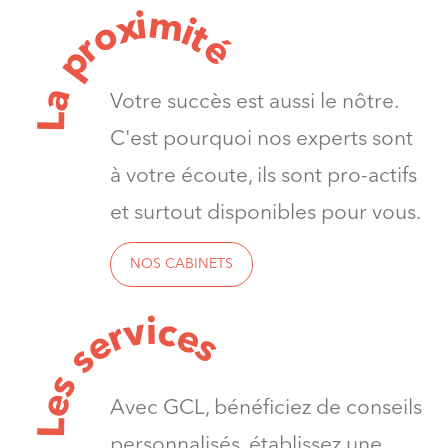
m
i
x
i
o
t
é
r
p
a
Votre succès est aussi le nôtre.
L
C'est pourquoi nos experts sont
à votre écoute, ils sont pro-actifs
et surtout disponibles pour vous.
NOS CABINETS
v
i
c
e
r
e
s
s
s
e
Avec GCL, bénéficiez de conseils
L
personnalisés, établissez une