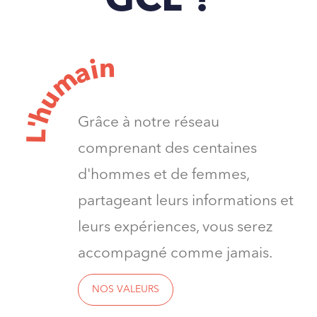
GCL ?
n
i
a
m
u
h
Grâce à notre réseau
'
L
comprenant des centaines
d'hommes et de femmes,
partageant leurs informations et
leurs expériences, vous serez
accompagné comme jamais.
NOS VALEURS