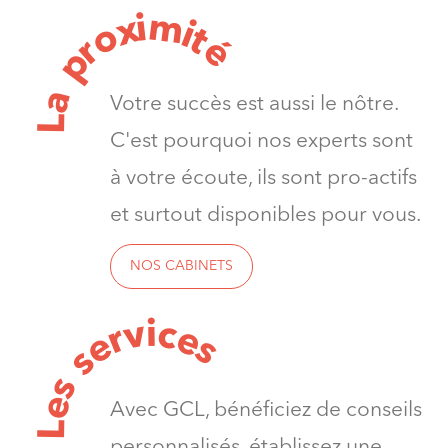
m
i
x
i
o
t
é
r
p
a
Votre succès est aussi le nôtre.
L
C'est pourquoi nos experts sont
à votre écoute, ils sont pro-actifs
et surtout disponibles pour vous.
NOS CABINETS
v
i
c
e
r
e
s
s
s
e
Avec GCL, bénéficiez de conseils
L
personnalisés, établissez une