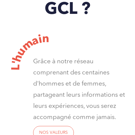
GCL ?
n
i
a
m
u
h
Grâce à notre réseau
'
L
comprenant des centaines
d'hommes et de femmes,
partageant leurs informations et
leurs expériences, vous serez
accompagné comme jamais.
NOS VALEURS