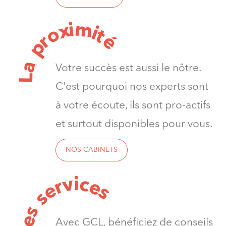
m
i
x
i
o
t
é
r
p
a
Votre succès est aussi le nôtre.
L
C'est pourquoi nos experts sont
à votre écoute, ils sont pro-actifs
et surtout disponibles pour vous.
NOS CABINETS
v
i
c
e
r
e
s
s
s
e
Avec GCL, bénéficiez de conseils