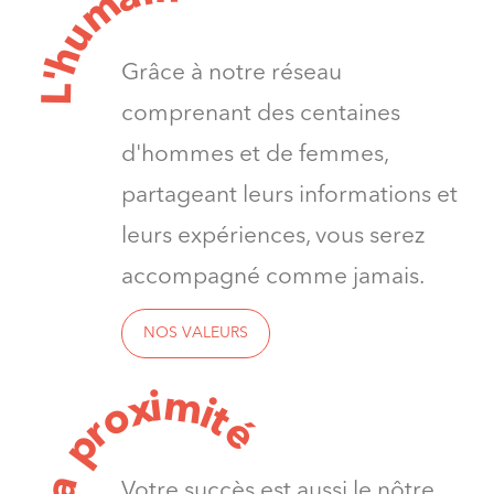
m
u
h
Grâce à notre réseau
'
L
comprenant des centaines
d'hommes et de femmes,
partageant leurs informations et
leurs expériences, vous serez
accompagné comme jamais.
NOS VALEURS
m
i
x
i
o
t
é
r
p
a
Votre succès est aussi le nôtre.