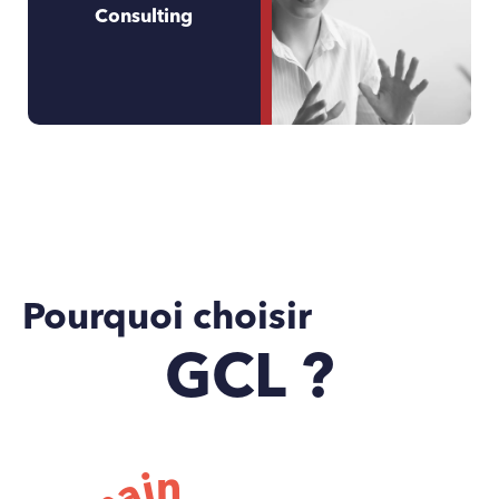
Consulting
Pourquoi choisir
GCL ?
n
i
a